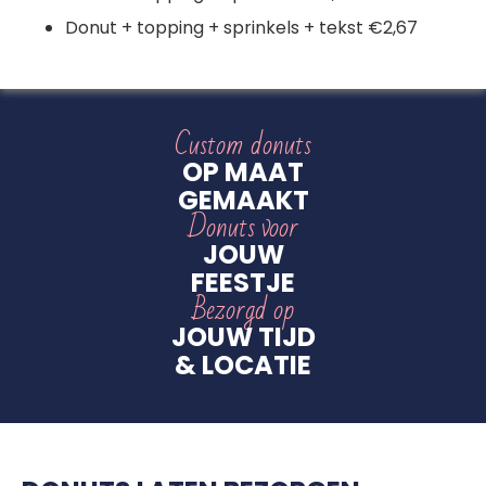
Donut + topping + sprinkels + tekst €2,67
Custom donuts
OP MAAT
GEMAAKT
Donuts voor
JOUW
FEESTJE
Bezorgd op
JOUW TIJD
& LOCATIE