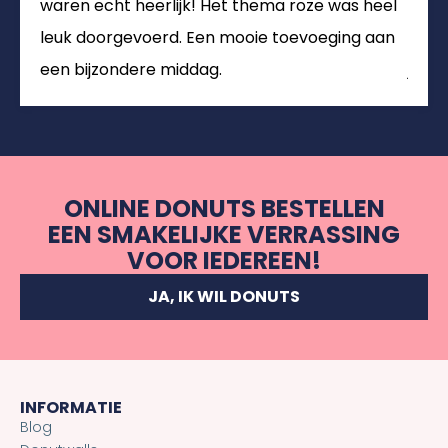
waren echt heerlijk! Het thema roze was heel
en o
leuk doorgevoerd. Een mooie toevoeging aan
en zo
een bijzondere middag.
je he
ONLINE DONUTS BESTELLEN
EEN SMAKELIJKE VERRASSING
VOOR IEDEREEN!
JA, IK WIL DONUTS
INFORMATIE
Blog